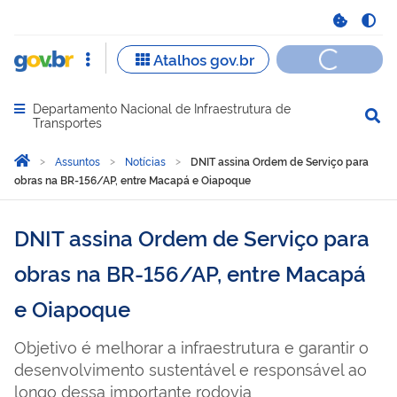
Departamento Nacional de Infraestrutura de
Abrir menu principal de navegação
Transportes
Você está aqui:
Página Inicial
Assuntos
Notícias
DNIT assina Ordem de Serviço para
obras na BR-156/AP, entre Macapá e Oiapoque
DNIT assina Ordem de Serviço para
obras na BR-156/AP, entre Macapá
e Oiapoque
Objetivo é melhorar a infraestrutura e garantir o
desenvolvimento sustentável e responsável ao
longo dessa importante rodovia