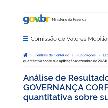
Comissão de Valores Mobiliá
Abrir menu principal de navegação
Você está aqui:
Página Inicial
Centrais de Conteúdo
Publicações
Es
quantitativa sobre sua aplicação (dezembro de 2024)
Análise de Resultad
GOVERNANÇA CORPORA
quantitativa sobre 