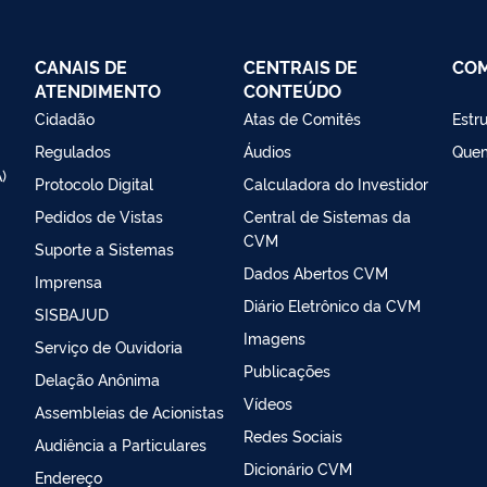
CANAIS DE
CENTRAIS DE
CO
ATENDIMENTO
CONTEÚDO
Cidadão
Atas de Comitês
Estr
Regulados
Áudios
Que
)
Protocolo Digital
Calculadora do Investidor
Pedidos de Vistas
Central de Sistemas da
CVM
Suporte a Sistemas
Dados Abertos CVM
Imprensa
Diário Eletrônico da CVM
SISBAJUD
Imagens
Serviço de Ouvidoria
Publicações
Delação Anônima
Vídeos
Assembleias de Acionistas
Redes Sociais
Audiência a Particulares
Dicionário CVM
Endereço