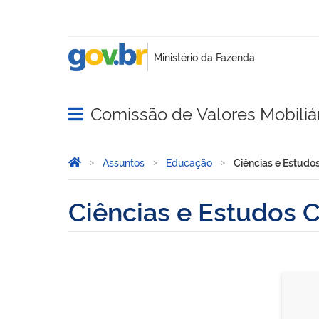
Comissão de Valores Mobiliá
Abrir menu principal de navegação
Você está aqui:
Página Inicial
Assuntos
Educação
Ciências e Estud
Ciências e Estudos