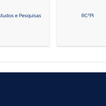
studos e Pesquisas
RC²PI