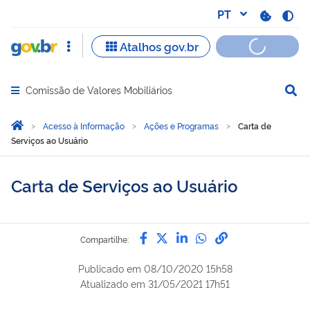
Compartilhe por 
Compartilhe po
Compartilh
Compart
link 
Compartilhe:
Comissão de Valores Mobiliários
Abrir menu principal de navegação
Você está aqui:
Página Inicial
Acesso à Informação
Ações e Programas
Carta de
Serviços ao Usuário
Carta de Serviços ao Usuário
Compartilhe por Facebook
Compartilhe por Twitter
Compartilhe por Lin
Compartilhe por
link para Copi
Compartilhe:
Publicado em
08/10/2020 15h58
Atualizado em
31/05/2021 17h51