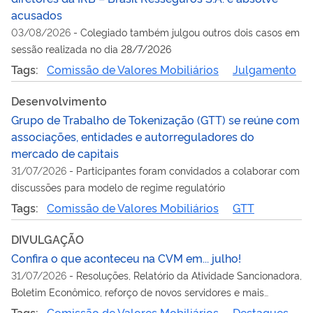
acusados
03/08/2026
-
Colegiado também julgou outros dois casos em
sessão realizada no dia 28/7/2026
Tags:
Comissão de Valores Mobiliários
Julgamento
Desenvolvimento
Grupo de Trabalho de Tokenização (GTT) se reúne com
associações, entidades e autorreguladores do
mercado de capitais
31/07/2026
-
Participantes foram convidados a colaborar com
discussões para modelo de regime regulatório
Tags:
Comissão de Valores Mobiliários
GTT
DIVULGAÇÃO
Confira o que aconteceu na CVM em... julho!
31/07/2026
-
Resoluções, Relatório da Atividade Sancionadora,
Boletim Econômico, reforço de novos servidores e mais
assuntos em pauta no mês
Tags:
Comissão de Valores Mobiliários
Destaques