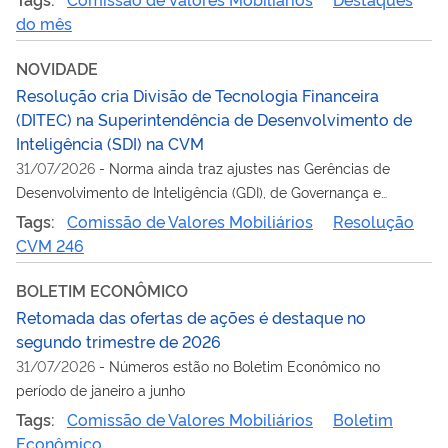
do mês
NOVIDADE
Resolução cria Divisão de Tecnologia Financeira
(DITEC) na Superintendência de Desenvolvimento de
Inteligência (SDI) na CVM
31/07/2026
-
Norma ainda traz ajustes nas Gerências de
Desenvolvimento de Inteligência (GDI), de Governança e
Proteção de Dados (GDPO), de Licitações (GELIC) e de
Tags:
Comissão de Valores Mobiliários
Resolução
Supervisão de Intermediários (GSUI-2) e na Divisão de
CVM 246
Estatísticas e Monitoramento de Mercado (DEMON)
BOLETIM ECONÔMICO
Retomada das ofertas de ações é destaque no
segundo trimestre de 2026
31/07/2026
-
Números estão no Boletim Econômico no
período de janeiro a junho
Tags:
Comissão de Valores Mobiliários
Boletim
Econômico