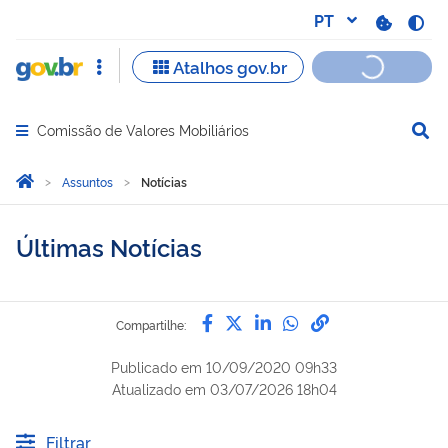
Comissão de Valores Mobiliários
Abrir menu principal de navegação
Você está aqui:
Página Inicial
Assuntos
Notícias
Últimas Notícias
Compartilhe por Facebook
Compartilhe por Twitter
Compartilhe por Lin
Compartilhe por
link para Copi
Compartilhe:
Publicado em
10/09/2020 09h33
Atualizado em
03/07/2026 18h04
Filtrar