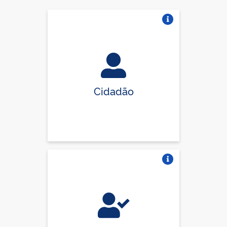
Vire o card
Cidadão
Vire o card