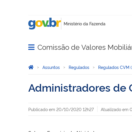
Comissão de Valores Mobiliá
Abrir menu principal de navegação
Você está aqui:
Página Inicial
Assuntos
Regulados
Regulados CVM (
Administradores de C
Publicado em
20/10/2020 12h27
Atualizado em
0