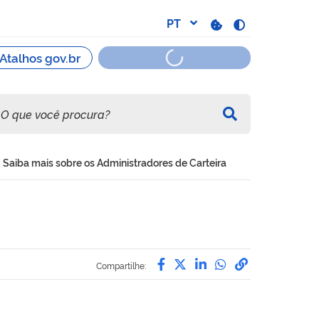
Saiba mais sobre os Administradores de Carteira
Compartilhe por Facebo
Compartilhe por Twit
Compartilhe por L
Compartilhe p
link para C
Compartilhe: