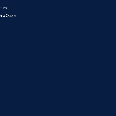
utura
m é Quem