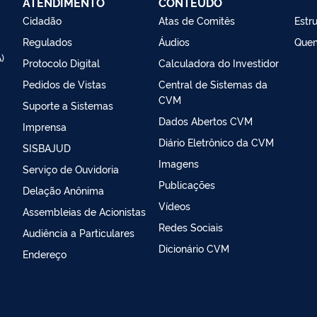
ATENDIMENTO
CONTEÚDO
Cidadão
Atas de Comitês
Estr
Regulados
Áudios
Que
)
Protocolo Digital
Calculadora do Investidor
Pedidos de Vistas
Central de Sistemas da
CVM
Suporte a Sistemas
Dados Abertos CVM
Imprensa
Diário Eletrônico da CVM
SISBAJUD
Imagens
Serviço de Ouvidoria
Publicações
Delação Anônima
Vídeos
Assembleias de Acionistas
Redes Sociais
Audiência a Particulares
Dicionário CVM
Endereço