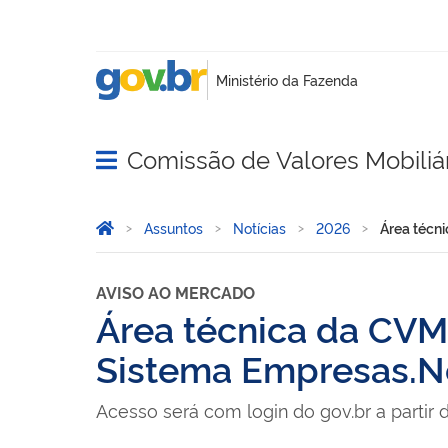
Comissão de Valores Mobiliá
Abrir menu principal de navegação
Você está aqui:
Página Inicial
Assuntos
Notícias
2026
Área técn
AVISO AO MERCADO
Área técnica da CVM
Sistema Empresas.N
Acesso será com login do gov.br a partir