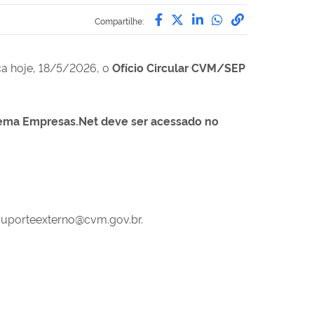
Compartilhe por Facebo
Compartilhe por Twit
Compartilhe por L
Compartilhe p
link para C
Compartilhe:
ca hoje, 18/5/2026, o
Ofício Circular CVM/SEP
stema Empresas.Net deve ser acessado no
suporteexterno@cvm.gov.br.