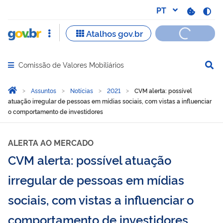
Comissão de Valores Mobiliários
Abrir menu principal de navegação
Você está aqui:
Página Inicial
Assuntos
Notícias
2021
CVM alerta: possível
atuação irregular de pessoas em mídias sociais, com vistas a influenciar
o comportamento de investidores
ALERTA AO MERCADO
CVM alerta: possível atuação
irregular de pessoas em mídias
sociais, com vistas a influenciar o
comportamento de investidores