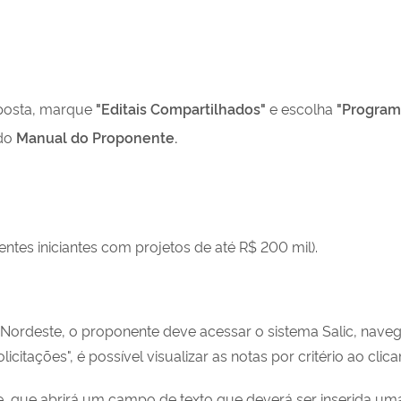
posta, marque
"Editais Compartilhados"
e escolha
"Program
 do
Manual do Proponente.
entes iniciantes com projetos de até R$ 200 mil).
Nordeste, o proponente deve acessar o sistema Salic, nave
citações", é possível visualizar as notas por critério ao clic
e, que abrirá um campo de texto que deverá ser inserida uma j