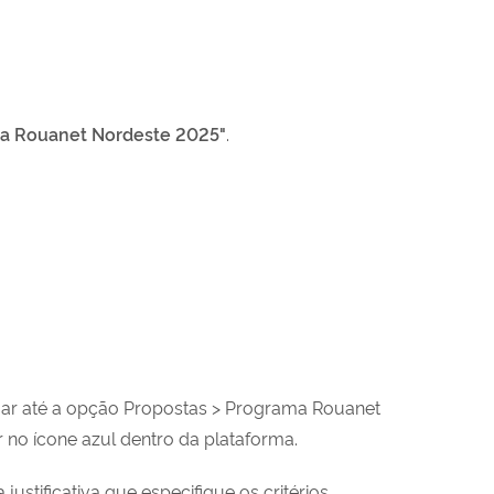
a Rouanet Nordeste 2025"
.
gar até a opção Propostas > Programa Rouanet
ar no ícone azul dentro da plataforma.
ustificativa que especifique os critérios