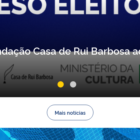
ui Barbosa integra programaç
tura, literatura e memória
Mais notícias