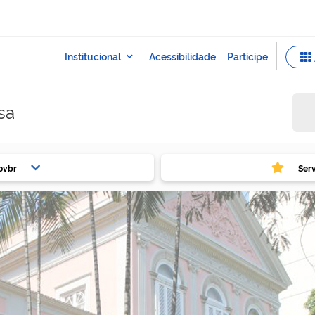
sa
ovbr
Ser