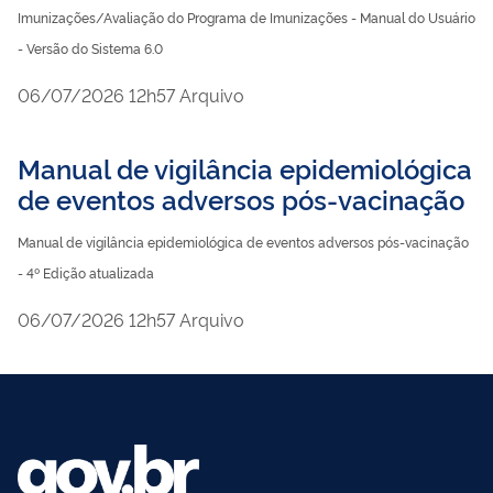
Imunizações/Avaliação do Programa de Imunizações - Manual do Usuário
- Versão do Sistema 6.0
publicado
06/07/2026
12h57
Arquivo
Manual de vigilância epidemiológica
de eventos adversos pós-vacinação
Manual de vigilância epidemiológica de eventos adversos pós-vacinação
- 4º Edição atualizada
publicado
06/07/2026
12h57
Arquivo