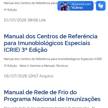
Manual dos Centros de Referência para Imunobiológicos Especiais (CRIE)
4ª Edição
publicado
10/07/2026
18h58
Link
Manual dos Centros de Referência
para Imunobiológicos Especiais
(CRIE) 3ª Edição
Manual dos Centros de Referência para Imunobiológicos Especiais (CRIE)
3ª Edição - Séria A. Normas e Manuais Técnicos
publicado
06/07/2026
12h57
Arquivo
Manual de Rede de Frio do
Programa Nacional de Imunizações
Manual de Rede de Frio do Programa Nacional de Imunizações - 5ª