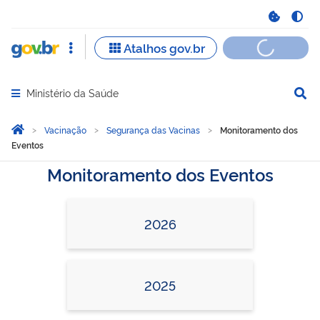
Ministério da Saúde
Abrir menu principal de navegação
Você está aqui:
Página Inicial
Vacinação
Segurança das Vacinas
Monitoramento dos
Eventos
Monitoramento dos Eventos
2026
2025