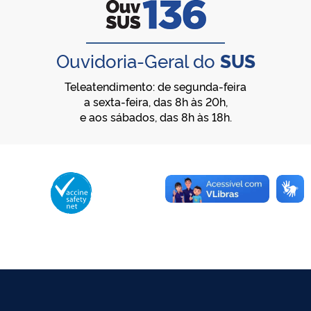
Ouvidoria-Geral do
SUS
Teleatendimento: de segunda-feira
a sexta-feira, das 8h às 20h,
e aos sábados, das 8h às 18h.
Membro da Vaccine Safety Net (VSN)
Organização Mundial da Saúde – OMS
O logotipo da VSN é de propriedade da OMS e utilizado com autorização.
©2025 - Ministério da Saúde | Todos os direitos reservados.