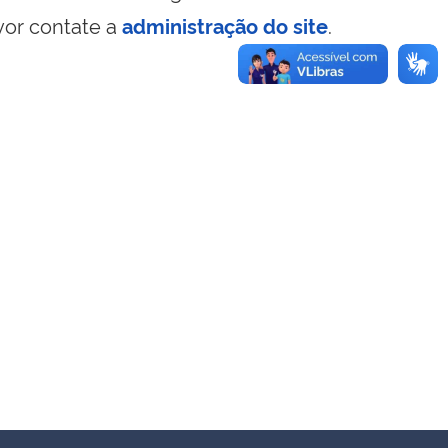
vor contate a
administração do site
.