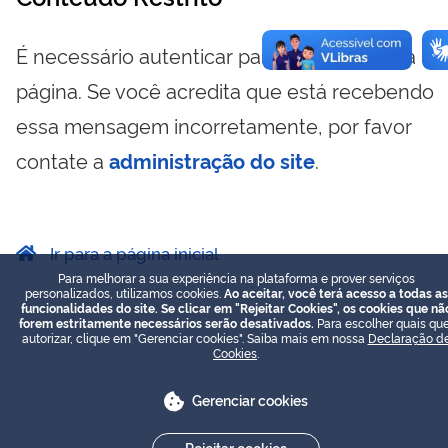
É necessário autenticar para visualizar essa
página. Se você acredita que está recebendo
essa mensagem incorretamente, por favor
contate a
administração do site
.
Ir para a página inicial
Para melhorar a sua experiência na plataforma e prover serviços
personalizados, utilizamos cookies.
Ao aceitar, você terá acesso a todas as
funcionalidades do site. Se clicar em "Rejeitar Cookies", os cookies que nã
forem estritamente necessários serão desativados.
Para escolher quais que
autorizar, clique em "Gerenciar cookies". Saiba mais em nossa
Declaração d
Cookies
.
Gerenciar cookies
Rejeitar cookies