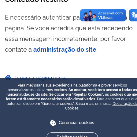
É necessário autenticar para visualizar essa
página. Se você acredita que está recebendo
essa mensagem incorretamente, por favor
contate a
administração do site
.
Ir para a página inicial
Para melhorar a sua experiência na plataforma e prover serviços
personalizados, utilizamos cookies.
Ao aceitar, você terá acesso a todas as
funcionalidades do site. Se clicar em "Rejeitar Cookies", os cookies que nã
forem estritamente necessários serão desativados.
Para escolher quais que
autorizar, clique em "Gerenciar cookies". Saiba mais em nossa
Declaração d
Cookies
.
Gerenciar cookies
Rejeitar cookies