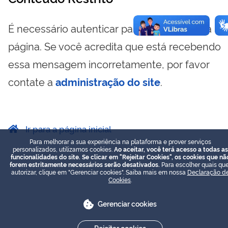
É necessário autenticar para visualizar essa
página. Se você acredita que está recebendo
essa mensagem incorretamente, por favor
contate a
administração do site
.
Ir para a página inicial
Para melhorar a sua experiência na plataforma e prover serviços
personalizados, utilizamos cookies.
Ao aceitar, você terá acesso a todas as
funcionalidades do site. Se clicar em "Rejeitar Cookies", os cookies que nã
forem estritamente necessários serão desativados.
Para escolher quais que
autorizar, clique em "Gerenciar cookies". Saiba mais em nossa
Declaração d
Cookies
.
Gerenciar cookies
Rejeitar cookies