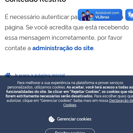
É necessário autenticar para visualizar essa
página. Se você acredita que está recebendo
essa mensagem incorretamente, por favor
contate a
administração do site
.
Ir para a página inicial
Para melhorar a sua experiência na plataforma e prover serviços
personalizados, utilizamos cookies.
Ao aceitar, você terá acesso a todas as
funcionalidades do site. Se clicar em "Rejeitar Cookies", os cookies que nã
forem estritamente necessários serão desativados.
Para escolher quais que
autorizar, clique em "Gerenciar cookies". Saiba mais em nossa
Declaração d
Cookies
.
Gerenciar cookies
Rejeitar cookies