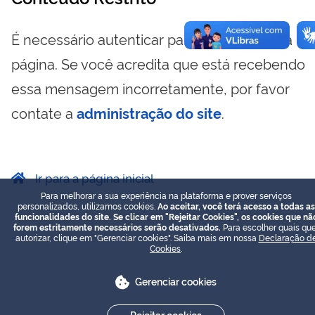
É necessário autenticar para visualizar essa
página. Se você acredita que está recebendo
essa mensagem incorretamente, por favor
contate a
administração do site
.
Ir para a página inicial
Para melhorar a sua experiência na plataforma e prover serviços
personalizados, utilizamos cookies.
Ao aceitar, você terá acesso a todas as
funcionalidades do site. Se clicar em "Rejeitar Cookies", os cookies que nã
forem estritamente necessários serão desativados.
Para escolher quais que
autorizar, clique em "Gerenciar cookies". Saiba mais em nossa
Declaração d
Cookies
.
Gerenciar cookies
Rejeitar cookies