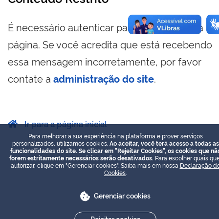
É necessário autenticar para visualizar essa
página. Se você acredita que está recebendo
essa mensagem incorretamente, por favor
contate a
administração do site
.
Ir para a página inicial
Para melhorar a sua experiência na plataforma e prover serviços
personalizados, utilizamos cookies.
Ao aceitar, você terá acesso a todas as
funcionalidades do site. Se clicar em "Rejeitar Cookies", os cookies que nã
forem estritamente necessários serão desativados.
Para escolher quais que
autorizar, clique em "Gerenciar cookies". Saiba mais em nossa
Declaração d
Cookies
.
Gerenciar cookies
Rejeitar cookies