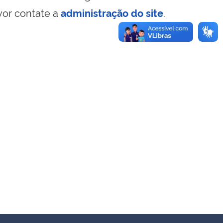
vor contate a
administração do site
.