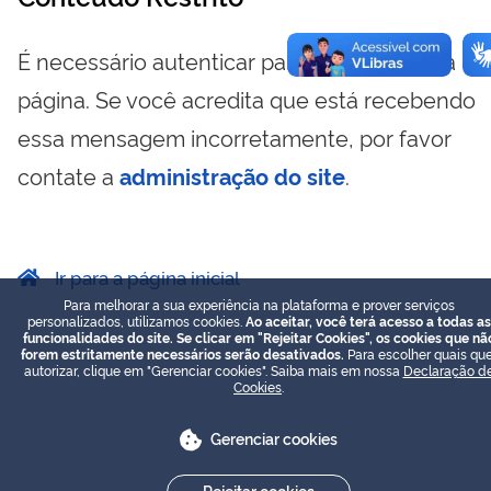
É necessário autenticar para visualizar essa
página. Se você acredita que está recebendo
essa mensagem incorretamente, por favor
contate a
administração do site
.
Ir para a página inicial
Para melhorar a sua experiência na plataforma e prover serviços
personalizados, utilizamos cookies.
Ao aceitar, você terá acesso a todas as
funcionalidades do site. Se clicar em "Rejeitar Cookies", os cookies que nã
forem estritamente necessários serão desativados.
Para escolher quais que
autorizar, clique em "Gerenciar cookies". Saiba mais em nossa
Declaração d
Cookies
.
Gerenciar cookies
Rejeitar cookies