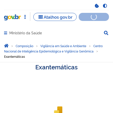
Ministério da Saúde
Abrir menu principal de navegação
Você está aqui:
Página Inicial
Composição
Vigilância em Saúde e Ambiente
Centro
Nacional de Inteligência Epidemiológica e Vigilância Genômica
Exantemáticas
Exantemáticas