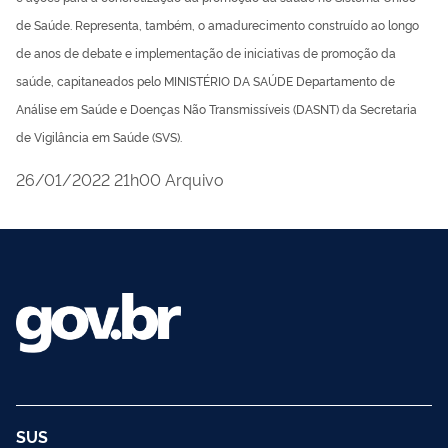
de Saúde. Representa, também, o amadurecimento construído ao longo
de anos de debate e implementação de iniciativas de promoção da
saúde, capitaneados pelo MINISTÉRIO DA SAÚDE Departamento de
Análise em Saúde e Doenças Não Transmissíveis (DASNT) da Secretaria
de Vigilância em Saúde (SVS).
publicado
26/01/2022
21h00
Arquivo
SUS