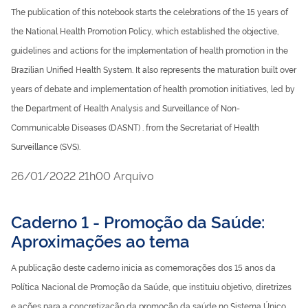
The publication of this notebook starts the celebrations of the 15 years of
the National Health Promotion Policy, which established the objective,
guidelines and actions for the implementation of health promotion in the
Brazilian Unified Health System. It also represents the maturation built over
years of debate and implementation of health promotion initiatives, led by
the Department of Health Analysis and Surveillance of Non-
Communicable Diseases (DASNT) . from the Secretariat of Health
Surveillance (SVS).
publicado
26/01/2022
21h00
Arquivo
Caderno 1 - Promoção da Saúde:
Aproximações ao tema
A publicação deste caderno inicia as comemorações dos 15 anos da
Política Nacional de Promoção da Saúde, que instituiu objetivo, diretrizes
e ações para a concretização da promoção da saúde no Sistema Único