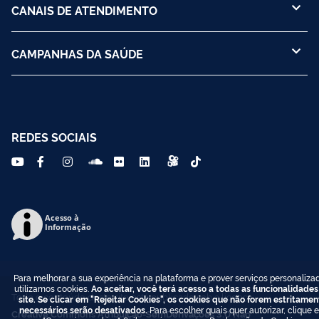
CANAIS DE ATENDIMENTO
CAMPANHAS DA SAÚDE
REDES SOCIAIS
Acesso à
Informação
Para melhorar a sua experiência na plataforma e prover serviços personaliza
utilizamos cookies.
Ao aceitar, você terá acesso a todas as funcionalidades
Todo o conteúdo deste site está publicado sob a licença
site. Se clicar em "Rejeitar Cookies", os cookies que não forem estritamen
necessários serão desativados.
Para escolher quais quer autorizar, clique 
Creative Commons Atribuição-SemDerivações 3.0 Não