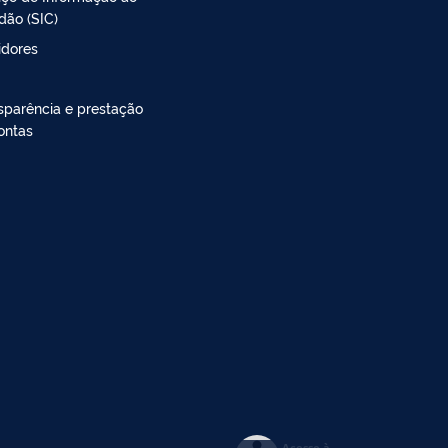
dão (SIC)
idores
sparência e prestação
ontas
Acesso à