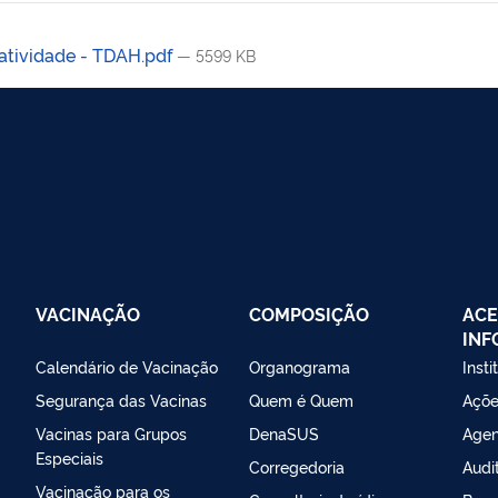
atividade - TDAH.pdf
— 5599 KB
VACINAÇÃO
COMPOSIÇÃO
ACE
IN
Calendário de Vacinação
Organograma
Insti
Segurança das Vacinas
Quem é Quem
Açõe
Vacinas para Grupos
DenaSUS
Agen
Especiais
Corregedoria
Audi
Vacinação para os