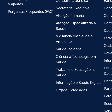
Consultoria Jurídica
Banc
Viajantes
Secretaria Executiva
Conc
Perguntas Frequentes (FAQ)
Atenção Primária
Conv
Atenção Especializada à
Corr
Saúde
Dado
Vigilância em Saúde e
Está
Ambiente
Gest
Saúde Indígena
Gove
Ciência e Tecnologia em
Info
Saúde
Lei 
Trabalho e Educação na
Dado
Saúde
Lici
Informação e Saúde Digital
Part
Órgãos Colegiados
Perg
Rece
Serv