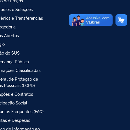
o de Preços
ursos e Seleções
ênios e Transferências
egedoria
s Abertos
gio
ão do SUS
rnança Pública
rmações Classificadas
Geral de Proteção de
s Pessoais (LGPD)
tações e Contratos
icipação Social
untas Frequentes (FAQ)
itas e Despesas
iço de Informação ao