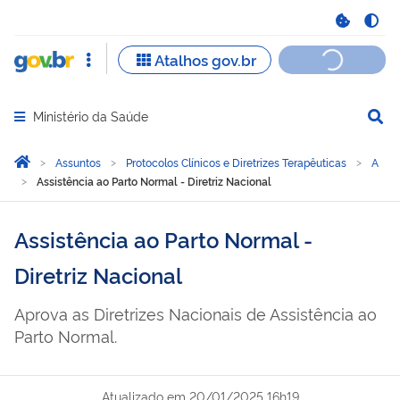
Ministério da Saúde
Abrir menu principal de navegação
Você está aqui:
Página Inicial
Assuntos
Protocolos Clínicos e Diretrizes Terapêuticas
A
Assistência ao Parto Normal - Diretriz Nacional
Assistência ao Parto Normal -
Diretriz Nacional
Aprova as Diretrizes Nacionais de Assistência ao
Parto Normal.
Atualizado em
20/01/2025 16h19