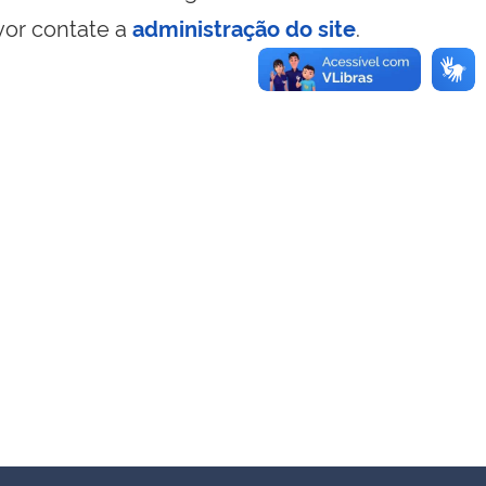
vor contate a
administração do site
.