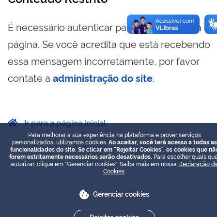
É necessário autenticar para visualizar essa
página. Se você acredita que está recebendo
essa mensagem incorretamente, por favor
contate a
administração do site
.
Ir para a página inicial
Para melhorar a sua experiência na plataforma e prover serviços
personalizados, utilizamos cookies.
Ao aceitar, você terá acesso a todas as
funcionalidades do site. Se clicar em "Rejeitar Cookies", os cookies que nã
forem estritamente necessários serão desativados.
Para escolher quais que
autorizar, clique em "Gerenciar cookies". Saiba mais em nossa
Declaração d
Cookies
.
Gerenciar cookies
Rejeitar cookies