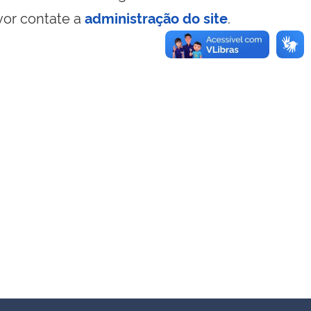
vor contate a
administração do site
.