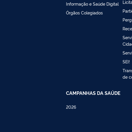
Lici
Informação e Saúde Digital
Part
Órgãos Colegiados
Perg
Rece
Serv
Cida
Serv
SEI!
Tran
de c
CAMPANHAS DA SAÚDE
2026