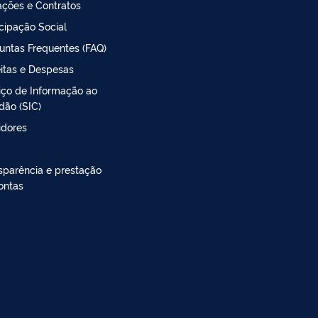
tações e Contratos
icipação Social
untas Frequentes (FAQ)
itas e Despesas
iço de Informação ao
dão (SIC)
idores
sparência e prestação
ontas