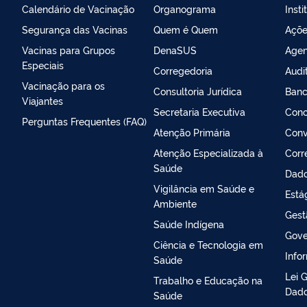
Calendário de Vacinação
Organograma
Insti
Segurança das Vacinas
Quem é Quem
Açõe
Vacinas para Grupos
DenaSUS
Agen
Especiais
Corregedoria
Audi
Vacinação para os
Consultoria Jurídica
Banc
Viajantes
Secretaria Executiva
Conc
Perguntas Frequentes (FAQ)
Atenção Primária
Conv
Atenção Especializada à
Corr
Saúde
Dado
Vigilância em Saúde e
Está
Ambiente
Gest
Saúde Indígena
Gove
Ciência e Tecnologia em
Info
Saúde
Lei 
Trabalho e Educação na
Dado
Saúde