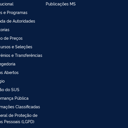
tucional
Publicações MS
s e Programas
da de Autoridades
torias
o de Preços
ursos e Seleções
ênios e Transferências
egedoria
s Abertos
gio
ão do SUS
rnança Pública
rmações Classificadas
Geral de Proteção de
s Pessoais (LGPD)