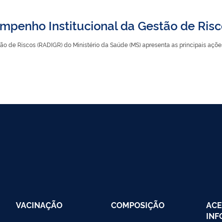
empenho Institucional da Gestão de Ri
ão de Riscos (RADIGR) do Ministério da Saúde (MS) apresenta as principais açõ
VACINAÇÃO
COMPOSIÇÃO
ACE
IN