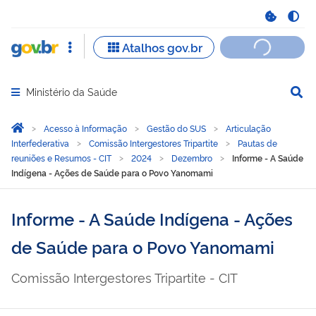
Ministério da Saúde
Abrir menu principal de navegação
Você está aqui:
Página Inicial
Acesso à Informação
Gestão do SUS
Articulação
Interfederativa
Comissão Intergestores Tripartite
Pautas de
reuniões e Resumos - CIT
2024
Dezembro
Informe - A Saúde
Indígena - Ações de Saúde para o Povo Yanomami
Informe - A Saúde Indígena - Ações
de Saúde para o Povo Yanomami
Comissão Intergestores Tripartite - CIT