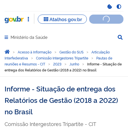
Ministério da Saúde
Abrir menu principal de navegação
Você está aqui:
Página Inicial
Acesso à Informação
Gestão do SUS
Articulação
Interfederativa
Comissão Intergestores Tripartite
Pautas de
reuniões e Resumos - CIT
2023
Junho
Informe - Situação de
entrega dos Relatórios de Gestão (2018 a 2022) no Brasil
Informe - Situação de entrega dos
Relatórios de Gestão (2018 a 2022)
no Brasil
Comissão Intergestores Tripartite - CIT