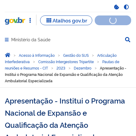
Ministério da Saúde
Abrir menu principal de navegação
Você está aqui:
Página Inicial
Acesso à Informação
Gestão do SUS
Articulação
Interfederativa
Comissão Intergestores Tripartite
Pautas de
reuniões e Resumos - CIT
2023
Dezembro
Apresentação -
Institui o Programa Nacional de Expansão e Qualificação da Atenção
Ambulatorial Especializada
Apresentação - Institui o Programa
Nacional de Expansão e
Qualificação da Atenção