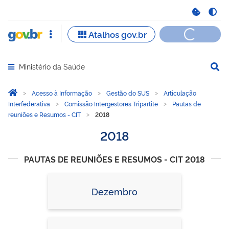
Ministério da Saúde
Abrir menu principal de navegação
Você está aqui:
Página Inicial
Acesso à Informação
Gestão do SUS
Articulação
Interfederativa
Comissão Intergestores Tripartite
Pautas de
reuniões e Resumos - CIT
2018
2018
PAUTAS DE REUNIÕES E RESUMOS - CIT 2018
Dezembro