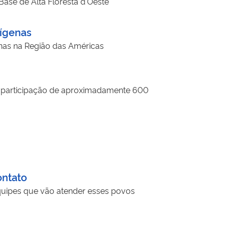
 Base de Alta Floresta d'Oeste
dígenas
inas na Região das Américas
a participação de aproximadamente 600
ontato
equipes que vão atender esses povos