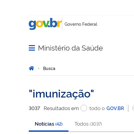
Ministério da Saúde
Abrir menu principal de navegação
Você está aqui:
Página Inicial
Busca
Busca
imunização
Resultado
s
em
todo o
3037
GOV.BR
Notícias
Todos
(
42
)
(
3037
)