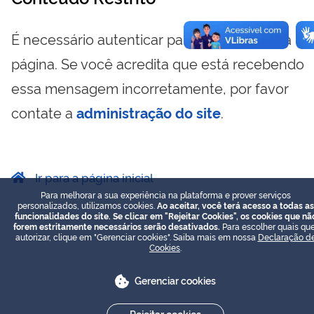
É necessário autenticar para visualizar essa
página. Se você acredita que está recebendo
essa mensagem incorretamente, por favor
contate a
administração do site
.
Ir para a página inicial
Para melhorar a sua experiência na plataforma e prover serviços
personalizados, utilizamos cookies.
Ao aceitar, você terá acesso a todas as
funcionalidades do site. Se clicar em "Rejeitar Cookies", os cookies que nã
forem estritamente necessários serão desativados.
Para escolher quais que
autorizar, clique em "Gerenciar cookies". Saiba mais em nossa
Declaração d
Cookies
.
Gerenciar cookies
Rejeitar cookies