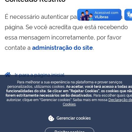
É necessário autenticar para visualizar essa
página. Se você acredita que está recebendo
essa mensagem incorretamente, por favor
contate a
administração do site
.
Ir para a página inicial
Para melhorar a sua experiência na plataforma e prover serviços
personalizados, utilizamos cookies.
Ao aceitar, você terá acesso a todas as
funcionalidades do site. Se clicar em "Rejeitar Cookies", os cookies que nã
forem estritamente necessários serão desativados.
Para escolher quais que
autorizar, clique em "Gerenciar cookies". Saiba mais em nossa
Declaração d
Cookies
.
Gerenciar cookies
Rejeitar cookies