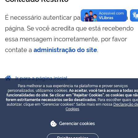
É necessário autenticar para visualizar essa
página. Se você acredita que está recebendo
essa mensagem incorretamente, por favor
contate a
administração do site
.
Ir para a página inicial
Para melhorar a sua experiência na plataforma e prover serviços
personalizados, utilizamos cookies.
Ao aceitar, você terá acesso a todas as
funcionalidades do site. Se clicar em "Rejeitar Cookies", os cookies que nã
forem estritamente necessários serão desativados.
Para escolher quais que
autorizar, clique em "Gerenciar cookies". Saiba mais em nossa
Declaração d
Cookies
.
Gerenciar cookies
Rejeitar cookies