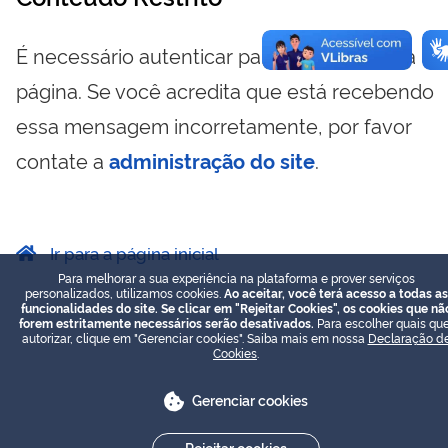
É necessário autenticar para visualizar essa
página. Se você acredita que está recebendo
essa mensagem incorretamente, por favor
contate a
administração do site
.
Ir para a página inicial
Para melhorar a sua experiência na plataforma e prover serviços
personalizados, utilizamos cookies.
Ao aceitar, você terá acesso a todas as
funcionalidades do site. Se clicar em "Rejeitar Cookies", os cookies que nã
forem estritamente necessários serão desativados.
Para escolher quais que
autorizar, clique em "Gerenciar cookies". Saiba mais em nossa
Declaração d
Cookies
.
Gerenciar cookies
Rejeitar cookies