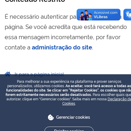
É necessário autenticar para visualizar essa
página. Se você acredita que está recebendo
essa mensagem incorretamente, por favor
contate a
administração do site
.
Ir para a página inicial
Para melhorar a sua experiência na plataforma e prover serviços
personalizados, utilizamos cookies.
Ao aceitar, você terá acesso a todas as
funcionalidades do site. Se clicar em "Rejeitar Cookies", os cookies que nã
forem estritamente necessários serão desativados.
Para escolher quais que
autorizar, clique em "Gerenciar cookies". Saiba mais em nossa
Declaração d
Cookies
.
Gerenciar cookies
Rejeitar cookies