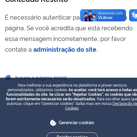
É necessário autenticar para visualizar essa
página. Se você acredita que está recebendo
essa mensagem incorretamente, por favor
contate a
administração do site
.
Ir para a página inicial
Para melhorar a sua experiência na plataforma e prover serviços
personalizados, utilizamos cookies.
Ao aceitar, você terá acesso a todas as
funcionalidades do site. Se clicar em "Rejeitar Cookies", os cookies que nã
forem estritamente necessários serão desativados.
Para escolher quais que
autorizar, clique em "Gerenciar cookies". Saiba mais em nossa
Declaração d
Cookies
.
Gerenciar cookies
Rejeitar cookies