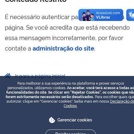
É necessário autenticar para visualizar essa
página. Se você acredita que está recebendo
essa mensagem incorretamente, por favor
contate a
administração do site
.
Ir para a página inicial
Para melhorar a sua experiência na plataforma e prover serviços
personalizados, utilizamos cookies.
Ao aceitar, você terá acesso a todas as
funcionalidades do site. Se clicar em "Rejeitar Cookies", os cookies que nã
forem estritamente necessários serão desativados.
Para escolher quais que
autorizar, clique em "Gerenciar cookies". Saiba mais em nossa
Declaração d
Cookies
.
Gerenciar cookies
Rejeitar cookies