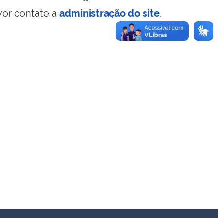
vor contate a
administração do site
.