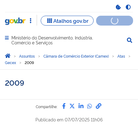
Ministério do Desenvolvimento, Indústria,
Abrir menu principal de navegação
Comércio e Serviços
Você está aqui:
Página Inicial
Assuntos
Câmara de Comércio Exterior (Camex)
Atas
Gecex
2009
2009
Compartilhe por Facebook
Compartilhe por Twitter
Compartilhe por Lin
Compartilhe por
link para Copi
Compartilhe:
Publicado em
07/07/2025 11h06