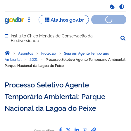
Instituto Chico Mendes de Conservação da
Abrir menu principal de navegação
Biodiversidade
Você está aqui:
Página Inicial
Assuntos
Proteção
Seja um Agente Temporário
Ambiental
2021
Processo Seletivo Agente Temporário Ambiental:
Parque Nacional da Lagoa do Peixe
Processo Seletivo Agente
Temporário Ambiental: Parque
Nacional da Lagoa do Peixe
Compartilhe por Facebook
Compartilhe por Twitter
Compartilhe por Lin
Compartilhe por
link para Copi
Compartilhe: