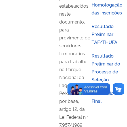
Homologação
estabelecidos
das inscrições
neste
documento,
Resultado
para
Preliminar
provimento de
TAF/THUFA
servidores
temporários
Resultado
para trabalho
Preliminar do
no
Parque
Processo de
Nacional da
Seleção
Lagoa do
Peixe
, tendo
Resultado
por base,
Final
artigo 12, da
Lei Federal nº
7.957/1989.