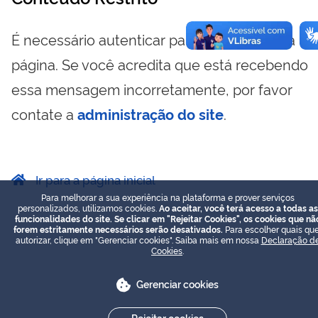
É necessário autenticar para visualizar essa
página. Se você acredita que está recebendo
essa mensagem incorretamente, por favor
contate a
administração do site
.
Ir para a página inicial
Para melhorar a sua experiência na plataforma e prover serviços
personalizados, utilizamos cookies.
Ao aceitar, você terá acesso a todas as
funcionalidades do site. Se clicar em "Rejeitar Cookies", os cookies que nã
forem estritamente necessários serão desativados.
Para escolher quais que
autorizar, clique em "Gerenciar cookies". Saiba mais em nossa
Declaração d
Cookies
.
Gerenciar cookies
Rejeitar cookies