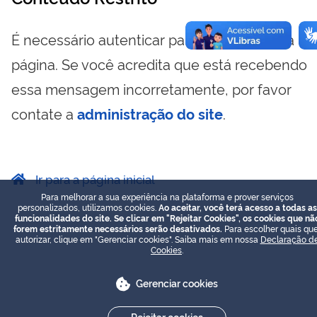
É necessário autenticar para visualizar essa
página. Se você acredita que está recebendo
essa mensagem incorretamente, por favor
contate a
administração do site
.
Ir para a página inicial
Para melhorar a sua experiência na plataforma e prover serviços
personalizados, utilizamos cookies.
Ao aceitar, você terá acesso a todas as
funcionalidades do site. Se clicar em "Rejeitar Cookies", os cookies que nã
forem estritamente necessários serão desativados.
Para escolher quais que
autorizar, clique em "Gerenciar cookies". Saiba mais em nossa
Declaração d
Cookies
.
Gerenciar cookies
Rejeitar cookies