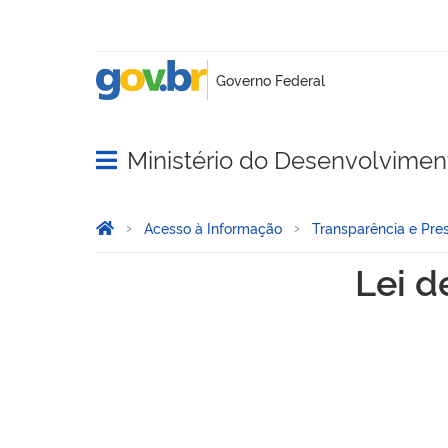
Ministério do Desenvolviment
Abrir menu principal de navegação
Você está aqui:
Página Inicial
Acesso à Informação
Transparência e Pre
Lei de Diretrizes Orçament
Lei d