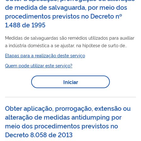
de medida de salvaguarda, por meio dos
procedimentos previstos no Decreto nº
1.488 de 1995
Medidas de salvaguardas são remédios utilizados para auxiliar
a indústria doméstica a se ajustar, na hipótese de surto de
importações. As medidas de salvaguardas podem ser
Etapas para a realização deste serviço
aplicadas em decorrência de investigações de salvaguardas,
Quem pode utilizar este serviço?
por meio das quais são avaliadas a existência de aumento de
importações do produto investigado, de prejuízo grave (ou
Iniciar
ameaça de prejuízo grave) à indústria doméstica e de nexo de
causalidade entre esses dois elementos. Caso haja uma
determinação positiva a respeito...
Obter aplicação, prorrogação, extensão ou
alteração de medidas antidumping por
meio dos procedimentos previstos no
Decreto 8.058 de 2013