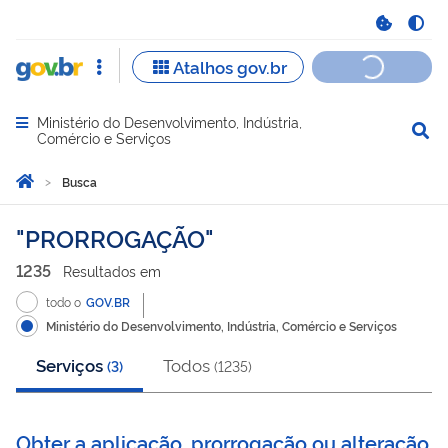
Ministério do Desenvolvimento, Indústria,
Abrir menu principal de navegação
Comércio e Serviços
Você está aqui:
Página Inicial
Busca
Busca
PRORROGAÇÃO
1235
Resultado
s
em
todo o
GOV.BR
Ministério do Desenvolvimento, Indústria, Comércio e Serviços
Serviços
Todos
(
3
)
(
1235
)
Obter a aplicação, prorrogação ou alteração