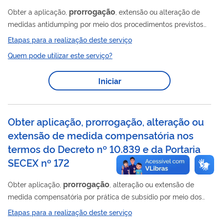
prorrogação
Obter a aplicação,
, extensão ou alteração de
medidas antidumping por meio dos procedimentos previstos
no Decreto nº 8.058, de 26 de julho de 2013. As medidas
Etapas para a realização deste serviço
antidumping visam a combater o dano causado por meio da
Quem pode utilizar este serviço?
prática desleal de dumping por meio da aplicação de direitos
antidumping na forma de alíquotas ad valorem ou específicas,
Iniciar
fixas ou variáveis, pela prestação de depósito em garantia (no
caso de medida provisória) ou pela homologação de
compromisso de preço. Medidas...
Obter aplicação, prorrogação, alteração ou
extensão de medida compensatória nos
termos do Decreto nº 10.839 e da Portaria
SECEX nº 172
prorrogação
Obter aplicação,
, alteração ou extensão de
medida compensatória por prática de subsídio por meio dos
procedimentos previstos no Decreto nº 10.839, de 18 de
Etapas para a realização deste serviço