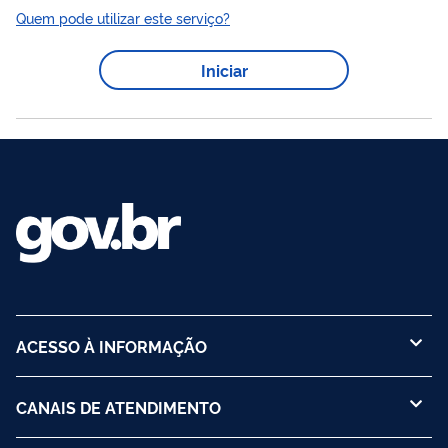
outubro de 2021, e Portaria SECEX n° 172, de 14 de fevereiro de
Quem pode utilizar este serviço?
2022. A investigação original de subsídios consiste na
apuração da existência da “(I) concessão de subsídio acionável
Iniciar
por parte dos Governos dos países exportadores, de (ii) dano à
indústria doméstica brasileira e de (iii) nexo de causalidade
entre esses dois...
ACESSO À INFORMAÇÃO
CANAIS DE ATENDIMENTO